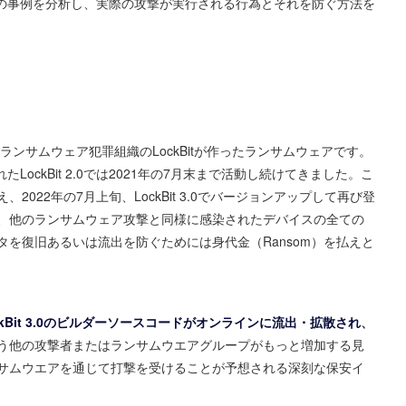
ェア 攻撃の事例を分析し、実際の攻撃が実行される行為とそれを防ぐ方法を
ck）とは、ランサムウェア犯罪組織のLockBitが作ったランサムウェアです。
LockBit 2.0では2021年の7月末まで活動し続けてきました。こ
022年の7月上旬、LockBit 3.0でバージョンアップして再び登
されると、他のランサムウェア攻撃と同様に感染されたデバイスの全ての
を復旧あるいは流出を防ぐためには身代金（Ransom）を払えと
ckBit 3.0のビルダーソースコードがオンラインに流出・拡散され
、
攻撃を行う他の攻撃者またはランサムウエアグループがもっと増加する見
サムウエアを通じて打撃を受けることが予想される深刻な保安イ