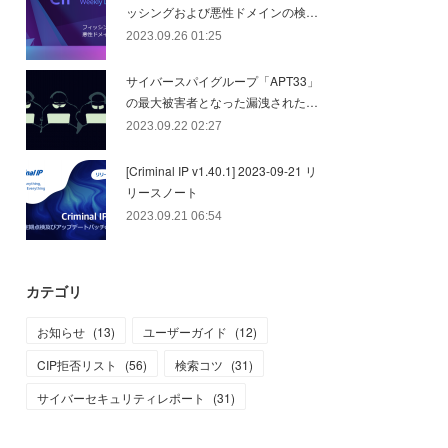
ッシングおよび悪性ドメインの検…
2023.09.26 01:25
サイバースパイグループ「APT33」
の最大被害者となった漏洩された…
2023.09.22 02:27
[Criminal IP v1.40.1] 2023-09-21 リ
リースノート
2023.09.21 06:54
カテゴリ
お知らせ
(
13
)
ユーザーガイド
(
12
)
CIP拒否リスト
(
56
)
検索コツ
(
31
)
サイバーセキュリティレポート
(
31
)