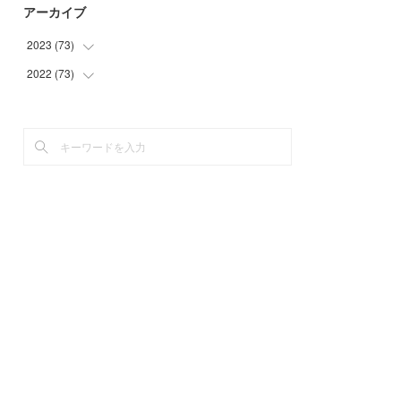
アーカイブ
2023
(
73
)
2022
(
73
(
1
)
)
(
11
)
(
8
)
(
10
)
(
10
)
(
7
)
(
9
)
(
9
)
(
8
)
(
8
)
(
8
)
(
6
)
(
6
)
(
7
)
(
8
)
(
6
)
(
3
)
(
8
)
(
9
)
(
2
)
(
2
)