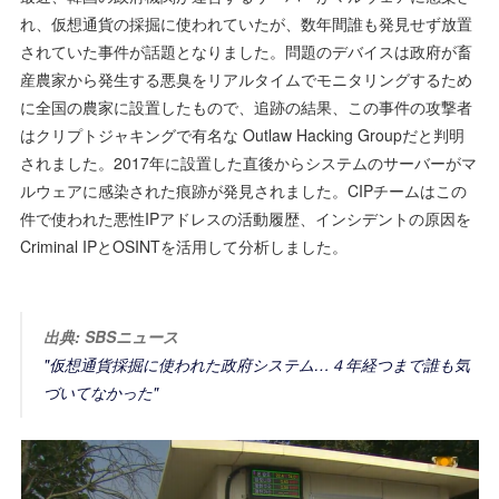
れ、仮想通貨の採掘に使われていたが、数年間誰も発見せず放置
されていた事件が話題となりました。問題のデバイスは政府が畜
産農家から発生する悪臭をリアルタイムでモニタリングするため
に全国の農家に設置したもので、追跡の結果、この事件の攻撃者
はクリプトジャキングで有名な Outlaw Hacking Groupだと判明
されました。2017年に設置した直後からシステムのサーバーがマ
ルウェアに感染された痕跡が発見されました。CIPチームはこの
件で使われた悪性IPアドレスの活動履歴、インシデントの原因を
Criminal IPとOSINTを活用して分析しました。
出典: SBSニュース
"仮想通貨採掘に使われた政府システム…４年経つまで誰も気
づいてなかった"