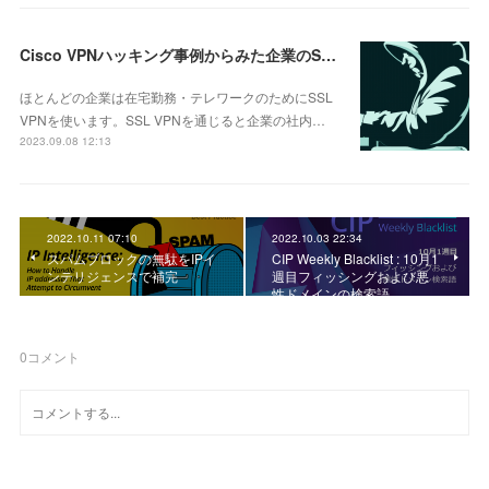
Cisco VPNハッキング事例からみた企業のSSL VPN再点検の必要性
ほとんどの企業は在宅勤務・テレワークのためにSSL
VPNを使います。SSL VPNを通じると企業の社内…
2023.09.08 12:13
2022.10.11 07:10
2022.10.03 22:34
スパムブロックの無駄をIPイ
CIP Weekly Blacklist : 10月1
ンテリジェンスで補完
週目フィッシングおよび悪
性ドメインの検索語
0
コメント