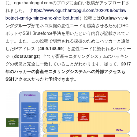
に、oguzhantopgul.comのブログに面白い投稿がアップロードさ
れました。（
https://www.oguzhantopgul.com/2020/06/outlaw-
botnet-xmrig-miner-and-shellbot.html
）投稿には
Outlawハッキ
ンググループ
がモネロ採掘の悪性コードを感染させるためにIRC
ボットやSSH Bruteforce手法を用いたという内容が記載されてい
ます。また、この投稿で明示される採掘のためにハッカーと通信
したIPアドレス（
45.9.148.99
）と悪性コードに疑われるパッケー
ジ（
dota3.tar.gz
）全てが畜産モニタリングシステムのハッキン
グの状況と完全に一致していることがわかります。従って、
2017
年のハッカーの畜産モニタリングシステムへの外部アクセスも
SSHアクセスだったと予想できます。