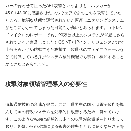
カーの合わせて狙ったAPT攻撃というよりも、ハッカーが
45.9.148.99に感染させたマルウェアであちこちを攻撃していた
ところ、脆弱な状態で運営されていた畜産モニタリングシステム
がそこにかかってしまった可能性が高いとみられます。（トレン
ドマイクロのレポートでも、20万台以上のシステムが脅威にさら
されていると言及しました）OSINTとIPインテリジェンスだけで
十分あらかじめ防御できた攻撃で、次世代のファイアウォールな
どで提供している採掘システム検知機能でも事前に検知すること
ができたとみられます。
攻撃対象領域管理導入の
必要性
情報通信技術の急速な発展と共に、世界中の国々は電子政府を導
入して国の行政システムを効率的に改善するために努めていま
す。このような転換は必然的に多くの攻撃対象領域を作り出して
おり、外部からの攻撃による被害の確率もともに高くならざるを