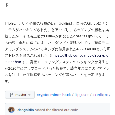
ド
TripleLiftという企業の役員のDan Goldinは、自分のGithubに「シ
ステムがハッキングされた」とアップし、そのダンプの履歴を掲
載したが、それも上述のOutlawが開発した
dota.tar.gz
パッケージ
の内容に非常に似ていました。ダンプの履歴の中では、畜産モニ
タリングシステムのハッキングに使用された
45.9.148.99
というIP
アドレスも発見されました（
https://github.com/dangoldin/crypto-
miner-hack
）。畜産モニタリングシステムのハッキングが発生し
た2020年にアップロードされた投稿で、該当年度にこのIPアドレ
スを利用した採掘感染のハッキングが盛んだことを推定できま
す。