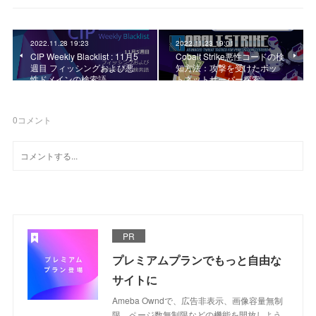
2022.11.28 19:23
2022.11.23 19:01
CIP Weekly Blacklist : 11月5
Cobalt Strike悪性コードの検
週目 フィッシングおよび悪
知方法：攻撃を受けたボッ
性ドメインの検索語
トネットサーバー探索
0
コメント
PR
プレミアムプランでもっと自由な
サイトに
Ameba Owndで、広告非表示、画像容量無制
限、ページ数無制限などの機能を開放しよう。