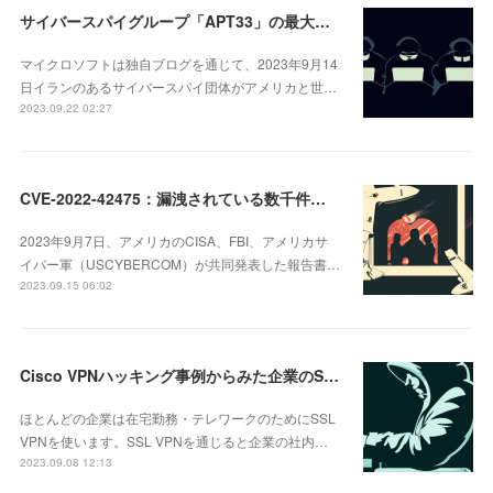
サイバースパイグループ「APT33」の最大被害者となった漏洩されたConfluence
マイクロソフトは独自ブログを通じて、2023年9月14
日イランのあるサイバースパイ団体がアメリカと世…
2023.09.22 02:27
CVE-2022-42475：漏洩されている数千件のパッチ未適用のFortinet脆弱性
2023年9月7日、アメリカのCISA、FBI、アメリカサ
イバー軍（USCYBERCOM）が共同発表した報告書…
2023.09.15 06:02
Cisco VPNハッキング事例からみた企業のSSL VPN再点検の必要性
ほとんどの企業は在宅勤務・テレワークのためにSSL
VPNを使います。SSL VPNを通じると企業の社内…
2023.09.08 12:13