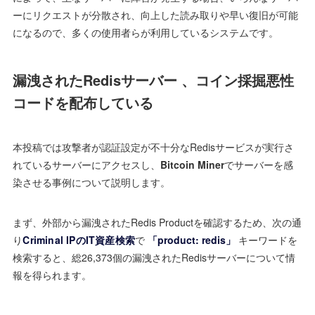
ーにリクエストが分散され、向上した読み取りや早い復旧が可能
になるので、多くの使用者らが利用しているシステムです。
漏洩されたRedisサーバー 、コイン採掘悪性
コードを配布している
本投稿では攻撃者が認証設定が不十分なRedisサービスが実行さ
れているサーバーにアクセスし、
Bitcoin Miner
でサーバーを感
染させる事例について説明します。
まず、外部から漏洩されたRedis Productを確認するため、次の通
り
Criminal IPのIT資産検索
で
「product: redis」
キーワードを
検索すると、総26,373個の漏洩されたRedisサーバーについて情
報を得られます。