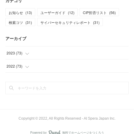
カテゴリ
お知らせ
(
13
)
ユーザーガイド
(
12
)
CIP拒否リスト
(
56
)
検索コツ
(
31
)
サイバーセキュリティレポート
(
31
)
アーカイブ
2023
(
73
)
(
1
)
2022
(
73
)
(
11
)
(
8
)
(
10
)
(
10
)
(
7
)
(
9
)
(
9
)
(
8
)
Copyright © 2022, All Rights Reserved - AI Spera Japan Inc.
(
8
)
(
8
)
Powered by
無料でホームページをつくろう