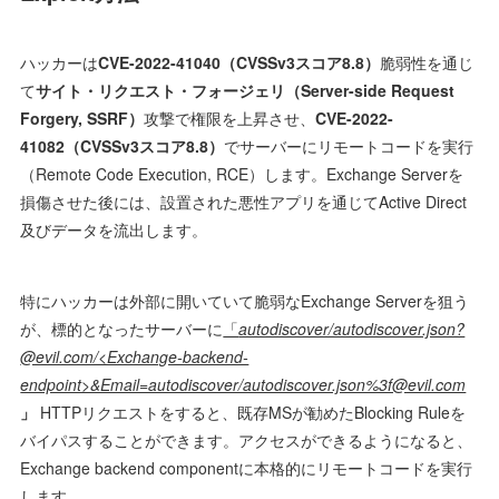
ハッカーは
CVE-2022-41040（CVSSv3スコア8.8）
脆弱性を通じ
て
サイト・リクエスト・フォージェリ（Server-side Request
Forgery
, SSRF）
攻撃で権限を上昇させ、
CVE-2022-
41082（CVSSv3スコア8.8）
でサーバーにリモートコードを実行
（Remote Code Execution, RCE）します。Exchange Serverを
損傷させた後には、設置された悪性アプリを通じてActive Direct
及びデータを流出します。
特にハッカーは外部に開いていて脆弱なExchange Serverを狙う
が、標的となったサーバーに
「
autodiscover/autodiscover.json?
@evil.com/<Exchange-backend-
endpoint>&Email=autodiscover/autodiscover.json%3f@evil.com
」
HTTPリクエストをすると、既存MSが勧めたBlocking Ruleを
バイパスすることができます。アクセスができるようになると、
Exchange backend componentに本格的にリモートコードを実行
します。