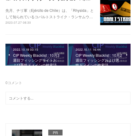
先月、チリ軍（Ejército de Chile）は、「Rhysida」と
して知られているコバルトストライク・ランサムウ…
2023.07.27 08:30
2022.10.18 03:15
2022.10.11 16:44
CIP Weekly Blacklist : 10月3
CIP Weekly Blacklist : 10月2
週目フィッシングサイトお
週目フィッシングおよび悪
よび悪性ドメインの検索語
性ドメインの検索語
0
コメント
PR