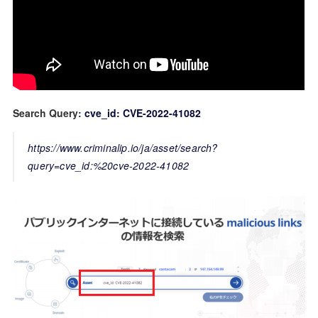
Search Query:
cve_id: CVE-2022-41082
https://www.criminalip.io/ja/asset/search?
query=cve_id:%20cve-2022-41082