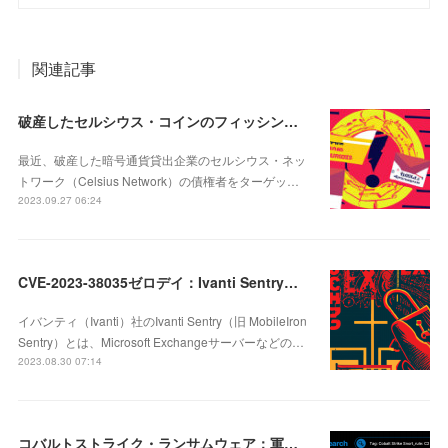
関連記事
破産したセルシウス・コインのフィッシング攻撃、リアルタイムURLスキャンで検知
最近、破産した暗号通貨貸出企業のセルシウス・ネッ
トワーク（Celsius Network）の債権者をターゲッ…
2023.09.27 06:24
CVE-2023-38035ゼロデイ：Ivanti Sentryの認証バイパスの脆弱性
イバンティ（Ivanti）社のIvanti Sentry（旧 MobileIron
Sentry）とは、Microsoft Exchangeサーバーなどの…
2023.08.30 07:14
コバルトストライク・ランサムウェア：軍ドキュメントのダークウェブ流出の原因