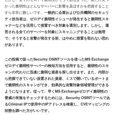
かった脆弱性はどんなサーバーに影響を及ぼすかを把握すること
すら非常に難しいです。
一般的に企業および公共機関のセキュリ
ティ担当者は、ゼロデイ脆弱性イシューが発生すると脆弱性スキ
ャナーなどを活用して措置すべき対象を選別します。しかし、運
営される全てのサーバーを対象にスキャニングすることは無理
で、そうすると攻撃が発生する前、はやめに措置を取れない恐れ
があります。
この投稿で扱ったSecurity OSINTツールを使ったMS Exchange
ゼロデイ脆弱性サーバーの検知方法を活用すると、脆弱性のスキ
ャンの代わりに迅速に脆弱な資産を探し出せます。また、内部か
ら把握できていない放置された資産、ミスで開いているポートま
で脆弱性のスキャンができ、効果的な攻撃対象領域管理ができる
ようになります。従って、早くMS Exchangeゼロデイ脆弱性の
脅威の有無をチェックするためには、Security OSINTツールであ
るCriminal IPで使用中のIPアドレスを検索し、CVEマッピングの
状態を調べた方がいいです。