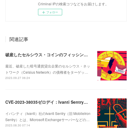
Criminal IPの検索コツなどをお届けします。
フォロー
関連記事
破産したセルシウス・コインのフィッシング攻撃、リアルタイムURLスキャンで検知
最近、破産した暗号通貨貸出企業のセルシウス・ネッ
トワーク（Celsius Network）の債権者をターゲッ…
2023.09.27 06:24
CVE-2023-38035ゼロデイ：Ivanti Sentryの認証バイパスの脆弱性
イバンティ（Ivanti）社のIvanti Sentry（旧 MobileIron
Sentry）とは、Microsoft Exchangeサーバーなどの…
2023.08.30 07:14