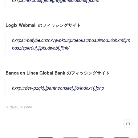
hxxps://exodus[.]integritygemsolutions[.]com/
Logix Webmail のフィッシングサイト
hxxps://bafybeicnznx7jwbk53g33e5kacmqa3linod5ilqhxmfijrn
bdszfspkr6u[.]ipfs.dweb[.]link/
Banca en Línea Global Bank のフィッシングサイト
hxxp://dev-pzqk[.]pantheonsite[.]io/index1[.]php
CIP拒否リスト
(
56
)