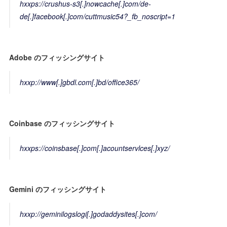
hxxps://crushus-s3[.]nowcache[.]com/de-
de[.]facebook[.]com/cuttmusic54?_fb_noscript=1
Adobe のフィッシングサイト
hxxp://www[.]gbdl.com[.]bd/office365/
Coinbase のフィッシングサイト
hxxps://coinsbase[.]com[.]acountservlces[.]xyz/
Gemini のフィッシングサイト
hxxp://geminilogslogi[.]godaddysites[.]com/