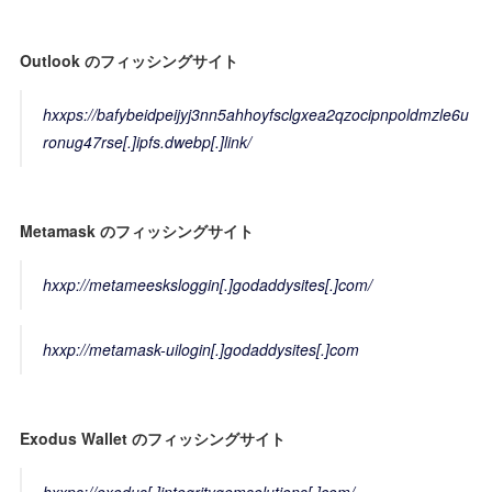
Outlook のフィッシングサイト
hxxps://bafybeidpeijyj3nn5ahhoyfsclgxea2qzocipnpoldmzle6u
ronug47rse[.]ipfs.dwebp[.]link/
Metamask のフィッシングサイト
hxxp://metameesksloggin[.]godaddysites[.]com/
hxxp://metamask-uilogin[.]godaddysites[.]com
Exodus Wallet のフィッシングサイト