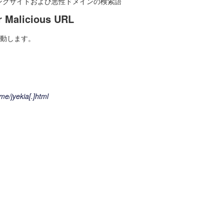
フィッシングサイトおよび悪性ドメインの検索語
r Malicious URL
移動します。
me/jyekia[.]html