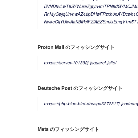
DVNDtIvLwT6SYWureZgtyrHmTRN9dGYMCJM
RhMyGwjqUrvnwAZ42pDHwFRzxh0nAYDcwh1Q0
NwkeCfjYUfwAaKBiPeiFZiAEZSmJxEmgV1m5T
Proton Mail のフィッシングサイト
hxxps://server-101392[.]square[.]site/
Deutsche Post のフィッシングサイト
hxxps://php-blue-bird-dbusga6272317[.]codean
Meta のフィッシングサイト