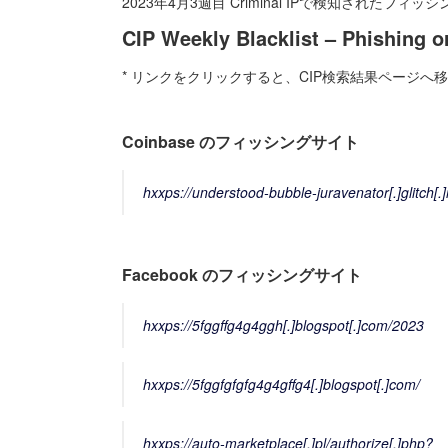
2023年4月3週目 Criminal IPで検知された
CIP Weekly Blacklist – Phishing o
* リンクをクリックすると、CIP検索結果ページへ
Coinbase のフィッシングサイト
hxxps://understood-bubble-juravenator[.]glitch[.]
Facebook のフィッシングサイト
hxxps://5fggffg4g4ggh[.]blogspot[.]com/2023
hxxps://5fggfgfgfg4g4gffg4[.]blogspot[.]com/
hxxps://auto-marketplace[.]pl/authorize[.]php?