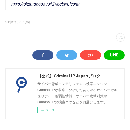
hxxp://pkdmdeo8393i[.]weebly[.]com/
CIP拒否リスト
(
56
)
【公式】Criminal IP Japanブログ
サイバー脅威インテリジェンス検索エンジン
Criminal IPが収集・分析したあらゆるサイバーセキ
ュリティ・脆弱性情報、サイバー攻撃対策や
Criminal IPの検索コツなどをお届けします。
フォロー