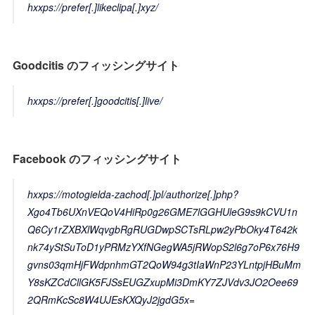
hxxps://prefer[.]likeclipa[.]xyz/
Goodcitis のフィッシングサイト
hxxps://prefer[.]goodcitis[.]live/
Facebook のフィッシングサイト
hxxps://motogielda-zachod[.]pl/authorize[.]php?
Xgo4Tb6UXnVEQoV4HiRp0g26GME7lGGHUleG9s9kCVU1n
Q6Cy1rZXBXlWqvgbRgRUGDwpSCTsRLpw2yPbOky4T642k
nk74yStSuToD1yPRMzYXfNGegWA5jRWopS2l6g7oP6x76H9
gvns03qmHjFWdpnhmGT2QoW94g3tIaWnP23YLntpjHBuMm
Y8sKZCdCllGK5FJSsEUGZxupMi3DmKY7ZJVdv3JO2Oee69
2QRmKcSc8W4UJEsKXQyJ2jgdG5x=