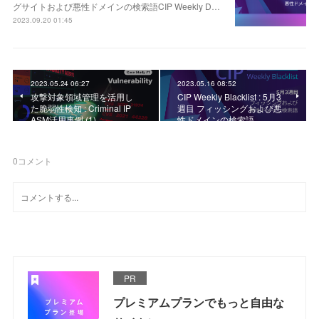
グサイトおよび悪性ドメインの検索語CIP Weekly D…
2023.09.20 01:45
2023.05.24 06:27
2023.05.16 08:52
攻撃対象領域管理を活用し
CIP Weekly Blacklist : 5月3
た脆弱性検知 : Criminal IP
週目 フィッシングおよび悪
ASM活用事例 (1)
性ドメインの検索語
0
コメント
PR
プレミアムプランでもっと自由な